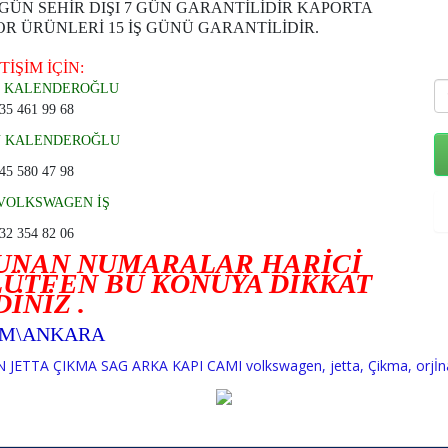
 GÜN SEHİR DIŞI 7 GÜN GARANTİLİDİR KAPORTA
 ÜRÜNLERİ 15 İŞ GÜNÜ GARANTİLİDİR.
TİŞİM İÇİN:
 KALENDEROĞLU
35 461 99 68
N KALENDEROĞLU
45 580 47 98
VOLKSWAGEN İŞ
32 354 82 06
LUNAN NUMARALAR HARİCİ
ÜTFEN BU KONUYA DİKKAT
DİNİZ .
İM\ANKARA
JETTA ÇIKMA SAG ARKA KAPI CAMI volkswagen
,
jetta
,
Çikma
,
orjİn