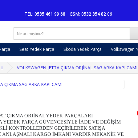
Pu
TEL: 0535 461 99 68
GSM: 0532 354 82 06
Parça
Seat Yedek Parça
Skoda Yedek Parça
Volkswagen Y
VOLKSWAGEN JETTA ÇIKMA ORJİNAL SAG ARKA KAPI CAMI
T ÇIKMA ORJİNAL YEDEK PARÇALARI
 YEDEK PARÇA GÜVENCESİYLE İADE VE DEĞİŞİM
KLİ KONTROLLERDEN GEÇİRİLEREK SATIŞA
 ANLAŞMALI KARGO İMKANI VARDIR MEKANİK VE