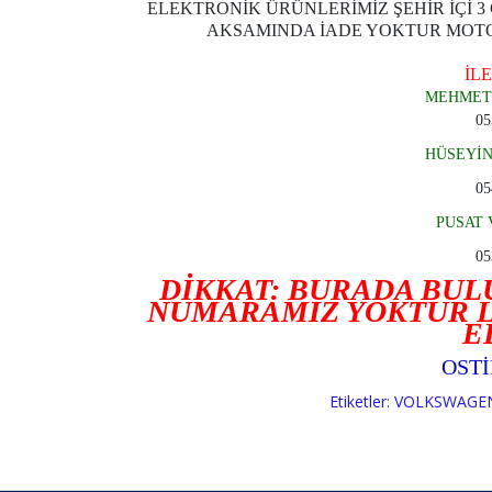
ELEKTRONİK ÜRÜNLERİMİZ ŞEHİR İÇİ 3
AKSAMINDA İADE YOKTUR MOTOR
İLE
MEHMET
05
HÜSEYİ
05
PUSAT 
05
DİKKAT: BURADA BU
NUMARAMIZ YOKTUR L
E
OST
Etiketler:
VOLKSWAGEN 