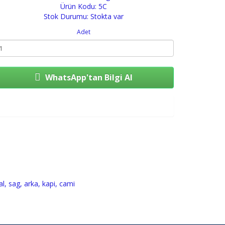
Ürün Kodu: 5C
Stok Durumu: Stokta var
Adet
WhatsApp'tan Bilgi Al
Sepete Ekle
al
,
sag
,
arka
,
kapi
,
cami