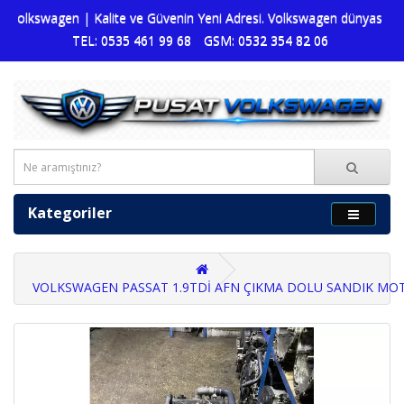
Volkswagen | Kalite ve Güvenin Yeni Adresi. Volkswagen dünyasına dai
TEL: 0535 461 99 68
GSM: 0532 354 82 06
Kategoriler
VOLKSWAGEN PASSAT 1.9TDİ AFN ÇIKMA DOLU SANDIK MO