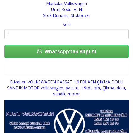
Markalar
Volkswagen
Ürün Kodu: AFN
Stok Durumu: Stokta var
Adet
WhatsApp'tan Bilgi Al
Sepete Ekle
Etiketler:
VOLKSWAGEN PASSAT 1.9TDİ AFN ÇIKMA DOLU
SANDIK MOTOR volkswagen
,
passat
,
1.9tdİ
,
afn
,
Çikma
,
dolu
,
sandik
,
motor